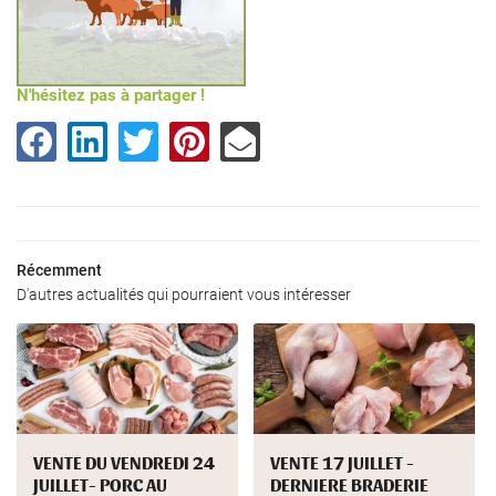
N'hésitez pas à partager !
0
€
VALIDER VOTRE PANIER
Une questio
Accueil
Récemment
06 73 09 31 6
D'autres actualités qui pourraient vous intéresser
’exploitation
Nos produits
oduits locaux
Galerie
Restez infor
VENTE DU VENDREDI 24
VENTE 17 JUILLET -
JUILLET- PORC AU
DERNIERE BRADERIE
Actualités