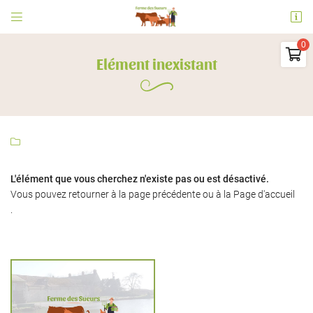


Ferme des Sueurs
91530 Le Val Saint Germain

Elément inexistant
06 73 09 31 63
0
€
Vider

L'élément que vous cherchez n'existe pas ou est désactivé.
Vous pouvez
retourner à la page précédente
ou à la
Page d'accueil
.
Adresse email de réception

Il n'y a aucun produit dans votre panier
Voir notre sélection
En cochant cette case, vous consentez à recevoir nos propositions commerciales à
l'adresse email indiqué ci-dessus. Vous pouvez vous désinscrire à tout moment en
utilisant
le formulaire de désinscription
.
INSCRIPTION