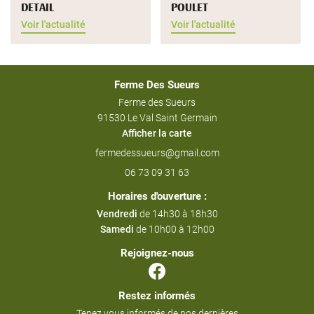
DETAIL
POULET
INSCRIPTION NEW
Avis
Voir l'actualité
Voir l'actualité
Contact
Rejoignez-nous
Ferme Des Sueurs
Ferme des Sueurs
91530 Le Val Saint Germain
Afficher la carte
06 73 09 31 63
Horaires d'ouverture :
Vendredi
de 14h30 à 18h30
Samedi
de 10h00 à 12h00
Rejoignez-nous
Restez informés
Tenez vous informés de nos dernières