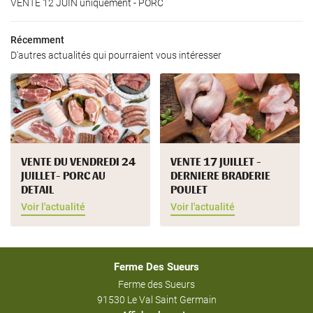
VENTE 12 JUIN uniquement - PORC
Récemment
D'autres actualités qui pourraient vous intéresser
U VENDREDI 24
VENTE 17 JUILLET -
VENTE DU V
 PORC AU
DERNIERE BRADERIE
JUILLET- PO
POULET
DETAIL
alité
Voir l'actualité
Voir l'actuali
Ferme Des Sueurs
Ferme des Sueurs
91530 Le Val Saint Germain