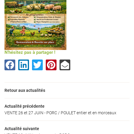
Nos produits
oduits locaux
Galerie
Restez infor
Actualités
INSCRIPTION NEW
Avis
N'hésitez pas à partager !
Contact
Rejoignez-nous
Retour aux actualités
Actualité précédente
VENTE 26 et 27 JUIN - PORC / POULET entier et en morceaux
Actualité suivante