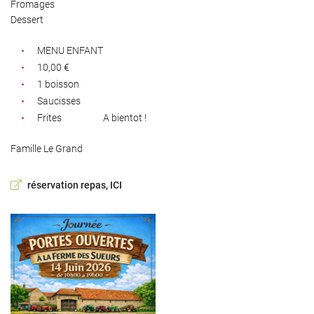
Fromages
Dessert
MENU ENFANT
10,00 €
1 boisson
Saucisses
Frites
A bientot !
Famille Le Grand
réservation repas, ICI
Une questio
Accueil
06 73 09 31 6
’exploitation