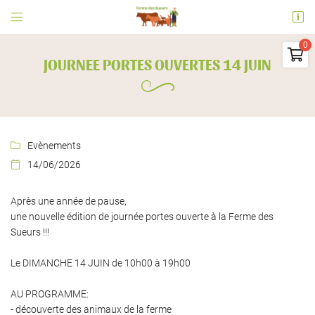


Ferme des Sueurs
91530 Le Val Saint Germain

JOURNEE PORTES OUVERTES 14 JUIN
06 73 09 31 63
0
€
Vider
Evènements

14/06/2026

Après une année de pause,
une nouvelle édition de journée portes ouverte à la Ferme des
Adresse email de réception

Il n'y a aucun produit dans votre panier
Sueurs !!!
Voir notre sélection
En cochant cette case, vous consentez à recevoir nos propositions commerciales à
l'adresse email indiqué ci-dessus. Vous pouvez vous désinscrire à tout moment en
Le DIMANCHE 14 JUIN de 10h00 à 19h00
utilisant
le formulaire de désinscription
.
AU PROGRAMME:
INSCRIPTION
- découverte des animaux de la ferme