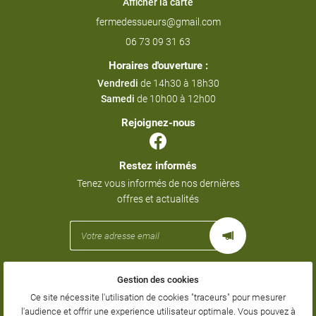
Afficher la carte
06 73 09 31 63
Horaires d'ouverture :
Vendredi
de 14h30 à 18h30
Samedi
de 10h00 à 12h00
Rejoignez-nous
Restez informés
Tenez vous informés de nos dernières
offres et actualités
Gestion des cookies
Mentions Légales
Conditions générales d'utilisation
Ce site nécessite l'utilisation de cookies "traceurs" pour mesurer
Politique de confidentialité
l'audience et offrir une experience utilisateur optimale. Vous pouvez à