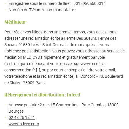
Enregistrée sous le numéro de Siret : 90129595600014
Numéro de TVA intracommunautaire :
Médiateur
Pour régler vos litiges, dans un premier temps, vous devez nous
0
€
adresser une réclamation écrite à Ferme Des Sueurs, Ferme des
VALIDER VOTRE PANIER
Sueurs, 91530 Le Val Saint Germain. Un mois après, si vous
n’obtenez pas satisfaction, vous pouvez vous adresser au service de
médiation MEDICYS simplement et gratuitement par voie
électronique en déposant votre dossier sur www.medicys-
consommation.fr [1], ou par courrier simple (joindre votre email,
votre téléphone et la réclamation écrite) à : Concord - 73, Boulevard
de Clichy - 75009 Paris.
Hébergement et distribution : Inleed
Adresse postale : 2 rue J.F. Champollion - Parc Comitec, 18000
Bourges
02 48 26 17 11
www.in-leed.com