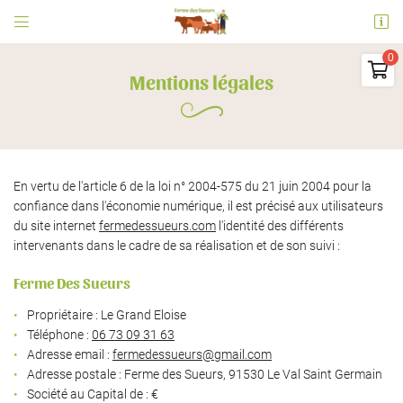


Ferme des Sueurs
91530 Le Val Saint Germain

Mentions légales
06 73 09 31 63
0
€
Vider
En vertu de l'article 6 de la loi n° 2004-575 du 21 juin 2004 pour la
confiance dans l'économie numérique, il est précisé aux utilisateurs
du site internet
fermedessueurs.com
l'identité des différents
intervenants dans le cadre de sa réalisation et de son suivi :
Adresse email de réception

Ferme Des Sueurs
Il n'y a aucun produit dans votre panier
Voir notre sélection
Propriétaire : Le Grand Eloise
En cochant cette case, vous consentez à recevoir nos propositions commerciales à
l'adresse email indiqué ci-dessus. Vous pouvez vous désinscrire à tout moment en
Téléphone :
06 73 09 31 63
utilisant
le formulaire de désinscription
.
Adresse email :
Adresse postale : Ferme des Sueurs, 91530 Le Val Saint Germain
INSCRIPTION
Société au Capital de : €