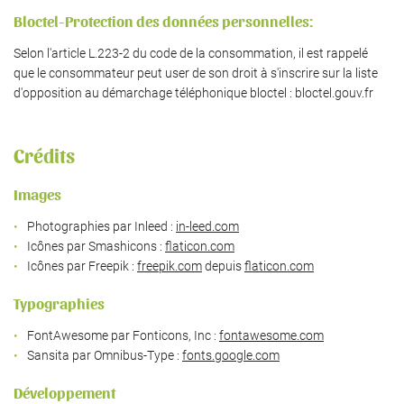
Bloctel-Protection des données personnelles:
Selon l'article L.223-2 du code de la consommation, il est rappelé
Une questio
que le consommateur peut user de son droit à s'inscrire sur la liste
d'opposition au démarchage téléphonique bloctel : bloctel.gouv.fr
Accueil
06 73 09 31 6
Crédits
’exploitation
Images
Nos produits
Photographies par Inleed :
in-leed.com
oduits locaux
Icônes par Smashicons :
flaticon.com
Icônes par Freepik :
freepik.com
depuis
flaticon.com
Galerie
Restez infor
Typographies
Actualités
INSCRIPTION NEW
FontAwesome par Fonticons, Inc :
fontawesome.com
Avis
Sansita par Omnibus-Type :
fonts.google.com
Contact
Développement
Rejoignez-nous