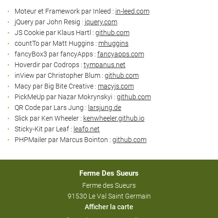
Moteur et Framework par Inleed :
in-leed.com
jQuery par John Resig :
jquery.com
JS Cookie par Klaus Hartl :
github.com
countTo par Matt Huggins :
mhuggins
fancyBox3 par fancyApps :
fancyapps.com
Hoverdir par Codrops :
tympanus.net
inView par Christopher Blum :
github.com
Macy par Big Bite Creative :
macyjs.com
PickMeUp par Nazar Mokrynskyi :
github.com
QR Code par Lars Jung :
larsjung.de
Slick par Ken Wheeler :
kenwheeler.github.io
Sticky-Kit par Leaf :
leafo.net
PHPMailer par Marcus Bointon :
github.com
Ferme Des Sueurs
Ferme des Sueurs
91530 Le Val Saint Germain
Afficher la carte