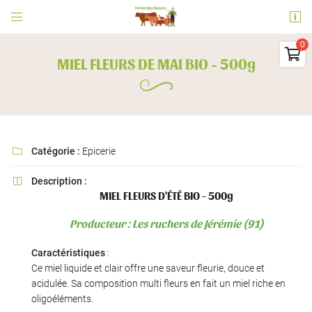


Ferme des Sueurs
91530 Le Val Saint Germain

MIEL FLEURS DE MAI BIO - 500g
06 73 09 31 63
0
€
Vider
Catégorie :
Epicerie

Description :

MIEL FLEURS D'ÉTÉ BIO - 500g
Adresse email de réception

Producteur : Les ruchers de Jérémie (91)
Il n'y a aucun produit dans votre panier
Voir notre sélection
En cochant cette case, vous consentez à recevoir nos propositions commerciales à
Caractéristiques
:
l'adresse email indiqué ci-dessus. Vous pouvez vous désinscrire à tout moment en
utilisant
le formulaire de désinscription
.
Ce miel liquide et clair offre une saveur fleurie, douce et
acidulée. Sa composition multi fleurs en fait un miel riche en
INSCRIPTION
oligoéléments.