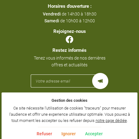
Horaires d'ouverture :
Vendredi
de 14h30 à 18h30
Samedi
de 10h00 à 12h00
Rejoignez-nous
Restez informés
Tenez vous informés de nos dernières
offres et actualités
Gestion des cookies
Mentions Légales
Conditions générales d'utilisation
Ce site nécessite l'utilisation de cookies "traceurs" pour mesurer
Politique de confidentialité
l'audience et offrir une experience utilisateur optimale. Vous pouvez à
Gestion des cookies
tout moment les accepter ou les refuser depuis
notre page dédiée
.
Sitemap
Refuser
Ignorer
Accepter