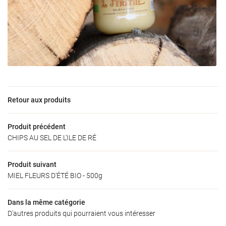
Une questio
Accueil
06 73 09 31 6
’exploitation
Nos produits
Retour aux produits
oduits locaux
Produit précédent
Galerie
CHIPS AU SEL DE L'ILE DE RÉ
Restez infor
Actualités
Produit suivant
INSCRIPTION NEW
MIEL FLEURS D'ÉTÉ BIO - 500g
Avis
Contact
Dans la même catégorie
Rejoignez-nous
D'autres produits qui pourraient vous intéresser