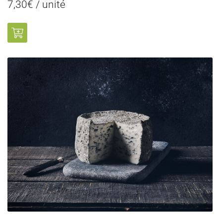
7,30€ / unité
0
€
VALIDER VOTRE PANIER
Une questio