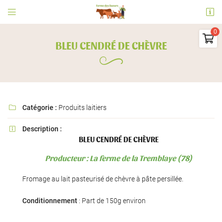


Ferme des Sueurs
91530 Le Val Saint Germain

BLEU CENDRÉ DE CHÈVRE
06 73 09 31 63
0
€
Vider
Catégorie :
Produits laitiers

Description :

BLEU CENDRÉ DE CHÈVRE
Adresse email de réception

Producteur : La ferme de la Tremblaye (78)
Il n'y a aucun produit dans votre panier
Voir notre sélection
En cochant cette case, vous consentez à recevoir nos propositions commerciales à
Fromage au lait pasteurisé de chèvre à pâte persillée.
l'adresse email indiqué ci-dessus. Vous pouvez vous désinscrire à tout moment en
utilisant
le formulaire de désinscription
.
Conditionnement
: Part de 150g environ
INSCRIPTION