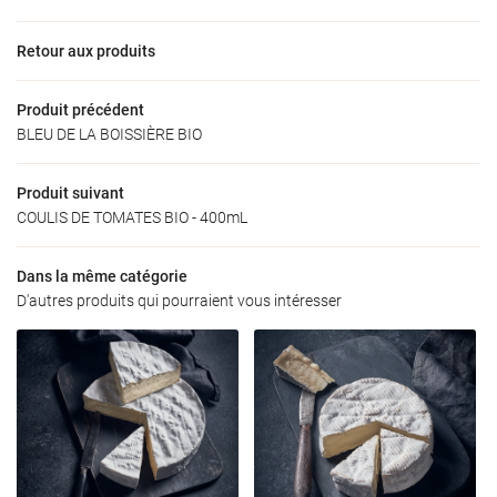
Accueil
Retour aux produits
06 73 09 31 6
’exploitation
Produit précédent
Nos produits
BLEU DE LA BOISSIÈRE BIO
oduits locaux
Produit suivant
COULIS DE TOMATES BIO - 400mL
Galerie
Restez infor
Actualités
Dans la même catégorie
INSCRIPTION NEW
D'autres produits qui pourraient vous intéresser
Avis
Contact
Rejoignez-nous