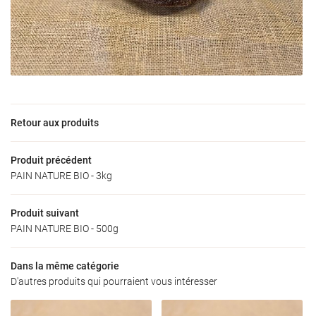
Une questio
Accueil
06 73 09 31 6
’exploitation
Retour aux produits
Nos produits
oduits locaux
Produit précédent
PAIN NATURE BIO - 3kg
Galerie
Restez infor
Actualités
Produit suivant
INSCRIPTION NEW
PAIN NATURE BIO - 500g
Avis
Dans la même catégorie
Contact
D'autres produits qui pourraient vous intéresser
Rejoignez-nous