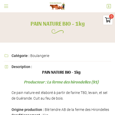


Ferme des Sueurs
91530 Le Val Saint Germain

PAIN NATURE BIO - 1kg
06 73 09 31 63
0
€
Vider
Catégorie :
Boulangerie

Description :

PAIN NATURE BIO - 1kg
Adresse email de réception

Producteur : La ferme des hirondelles (91)
Il n'y a aucun produit dans votre panier
Voir notre sélection
En cochant cette case, vous consentez à recevoir nos propositions commerciales à
Ce pain nature est élaboré à partir de farine T80, levain, et sel
l'adresse email indiqué ci-dessus. Vous pouvez vous désinscrire à tout moment en
utilisant
le formulaire de désinscription
.
de Guérande. Cuit au feu de bois.
INSCRIPTION
Origine production :
Blé tendre AB de la ferme des Hirondelles