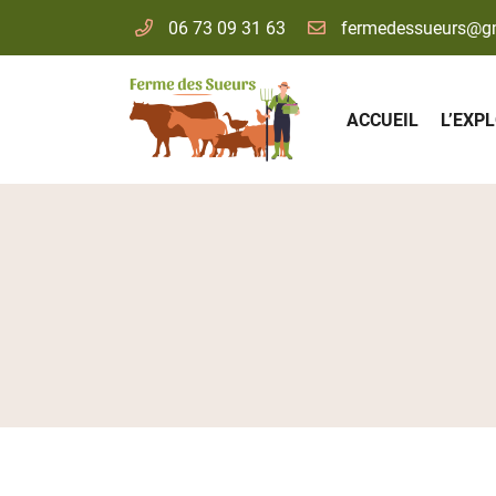
06 73 09 31 63
Ferme des Sueurs
91530 Le Val Saint Germain
06 73 09 31 63
ACCUEIL
L’EXP
Adresse email de réception

En cochant cette case, vous consentez à recevoir nos propositions commer