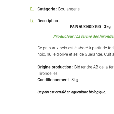
l'adresse email indiqué ci-dessus. Vous pouvez vous désinscrire à tout mo
utilisant
le formulaire de désinscription
.
Catégorie :
Boulangerie

INSCRIPTION
Description :

PAIN AUX NOIX BIO - 3kg
Producteur : La ferme des hirondel
Ce pain aux noix est élaboré à partir de fari
noix, huile d'olive et sel de Guérande. Cuit 
Origine production :
Blé tendre AB de la fe
Hirondelles
Conditionnement
: 3kg
Ce pain est certifié en agriculture biologique.