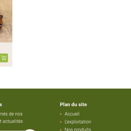
s
Plan du site
rmés de nos
Accueil
t actualités
L’exploitation
Nos produits