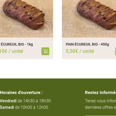
 ÉCUREUIL BIO - 1kg
PAIN ÉCUREUIL BIO - 450g
10€ / unité
5,50€ / unité
Horaires d'ouverture :
Restez informé
Vendredi
de 14h30 à 18h30
Tenez vous info
Samedi
de 10h00 à 12h00
dernières offres e