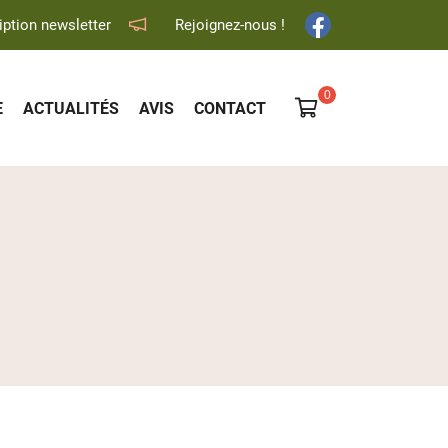
iption newsletter
Rejoignez-nous !

E
ACTUALITÉS
AVIS
CONTACT
0
€
Vider
Il n'y a aucun produit dans votre panier
Voir notre sélection