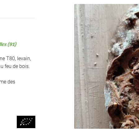
ment en
les (91)
ne T80, levain,
au feu de bois.
rme des