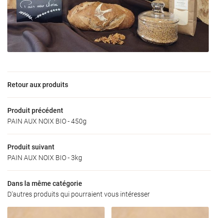
Une questio
Accueil
06 73 09 31 6
’exploitation
Retour aux produits
Nos produits
oduits locaux
Produit précédent
PAIN AUX NOIX BIO - 450g
Galerie
Restez infor
Actualités
Produit suivant
INSCRIPTION NEW
PAIN AUX NOIX BIO - 3kg
Avis
Dans la même catégorie
Contact
D'autres produits qui pourraient vous intéresser
Rejoignez-nous