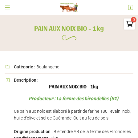


Ferme des Sueurs
91530 Le Val Saint Germain

PAIN AUX NOIX BIO - 1kg
06 73 09 31 63
0
€
Vider
Catégorie :
Boulangerie

Description :

PAIN AUX NOIX BIO - 1kg
Adresse email de réception

Producteur : La ferme des hirondelles (91)
Il n'y a aucun produit dans votre panier
Voir notre sélection
En cochant cette case, vous consentez à recevoir nos propositions commerciales à
Ce pain aux noix est élaboré à partir de farine T80, levain, noix,
l'adresse email indiqué ci-dessus. Vous pouvez vous désinscrire à tout moment en
utilisant
le formulaire de désinscription
.
huile d'olive et sel de Guérande. Cuit au feu de bois.
INSCRIPTION
Origine production :
Blé tendre AB de la ferme des Hirondelles