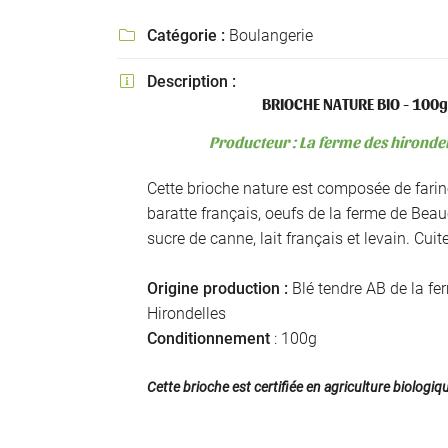
l'adresse email indiqué ci-dessus. Vous pouvez vous désinscrire à tout mo
utilisant
le formulaire de désinscription
.
Catégorie :
Boulangerie

INSCRIPTION
Description :

BRIOCHE NATURE BIO - 100g
Producteur : La ferme des hirondel
Cette brioche nature est composée de farin
baratte français, oeufs de la ferme de Beau
sucre de canne, lait français et levain. Cuit
Origine production :
Blé tendre AB de la fe
Hirondelles
Conditionnement
: 100g
Cette brioche est certifiée en agriculture biologiq