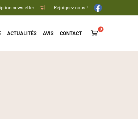
iption newsletter
Rejoignez-nous !

E
ACTUALITÉS
AVIS
CONTACT
0
€
Vider
Il n'y a aucun produit dans votre panier
Voir notre sélection