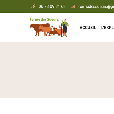
06 73 09 31 63
Ferme des Sueurs
91530 Le Val Saint Germain
06 73 09 31 63
ACCUEIL
L’EXP
Adresse email de réception

En cochant cette case, vous consentez à recevoir nos propositions commer