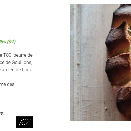
ment en
les (91)
e T80, beurre de
ce de Gouillons,
e au feu de bois.
rme des
ue.