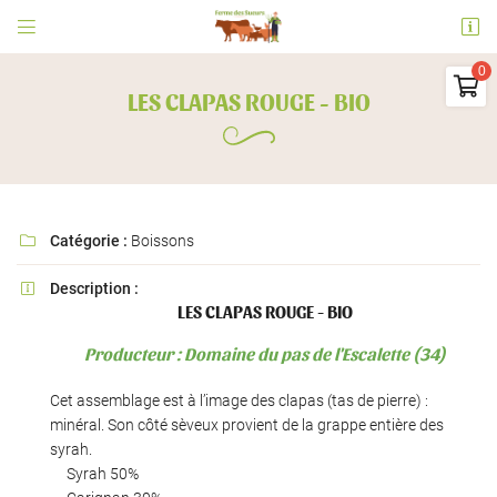


Ferme des Sueurs
91530 Le Val Saint Germain

LES CLAPAS ROUGE - BIO
06 73 09 31 63
0
€
Vider
Catégorie :
Boissons

Description :

LES CLAPAS ROUGE - BIO
Adresse email de réception

Producteur : Domaine du pas de l'Escalette (34)
Il n'y a aucun produit dans votre panier
Voir notre sélection
En cochant cette case, vous consentez à recevoir nos propositions commerciales à
Cet assemblage est à l’image des clapas (tas de pierre) :
l'adresse email indiqué ci-dessus. Vous pouvez vous désinscrire à tout moment en
utilisant
le formulaire de désinscription
.
minéral. Son côté sèveux provient de la grappe entière des
syrah.
INSCRIPTION
Syrah 50%