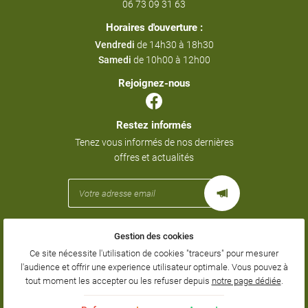
06 73 09 31 63
Horaires d'ouverture :
Vendredi
de 14h30 à 18h30
Samedi
de 10h00 à 12h00
Rejoignez-nous
Restez informés
Tenez vous informés de nos dernières
offres et actualités
Gestion des cookies
Mentions Légales
Conditions générales d'utilisation
Ce site nécessite l'utilisation de cookies "traceurs" pour mesurer
Politique de confidentialité
l'audience et offrir une experience utilisateur optimale. Vous pouvez à
Gestion des cookies
tout moment les accepter ou les refuser depuis
notre page dédiée
.
Sitemap