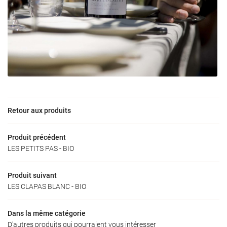
Une questio
Accueil
06 73 09 31 6
’exploitation
Nos produits
Retour aux produits
oduits locaux
Produit précédent
Galerie
Restez infor
LES PETITS PAS - BIO
Actualités
INSCRIPTION NEW
Produit suivant
Avis
LES CLAPAS BLANC - BIO
Contact
Dans la même catégorie
Rejoignez-nous
D'autres produits qui pourraient vous intéresser