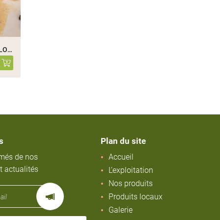
SAUTÉ DE CANARD AU VIN DE LOIRE – 2 CUISSES
s
Plan du site
rmés de nos
Accueil
t actualités
L’exploitation
Nos produits
Produits locaux
Galerie