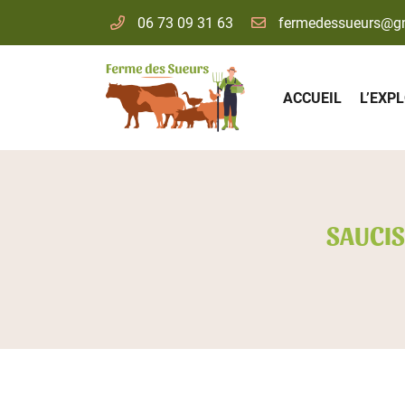
06 73 09 31 63
Ferme des Sueurs
91530 Le Val Saint Germain
06 73 09 31 63
ACCUEIL
L’EXP
SAUCIS
Adresse email de réception

En cochant cette case, vous consentez à recevoir nos propositions commer