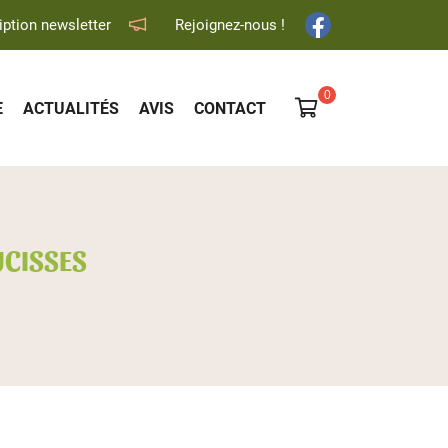
iption newsletter
Rejoignez-nous !

E
ACTUALITÉS
AVIS
CONTACT
0
€
Vider
UCISSES
Il n'y a aucun produit dans votre panier
Voir notre sélection