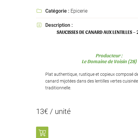
l'adresse email indiqué ci-dessus. Vous pouvez vous désinscrire à tout mo
utilisant
le formulaire de désinscription
.
Catégorie :
Epicerie

INSCRIPTION
Description :

SAUCISSES DE CANARD AUX LENTILLES – 
Producteur :
Le Domaine de Voisin (28)
Plat authentique, rustique et copieux composé d
canard mijotées dans des lentilles vertes cuisiné
traditionnelle.
13€ / unité