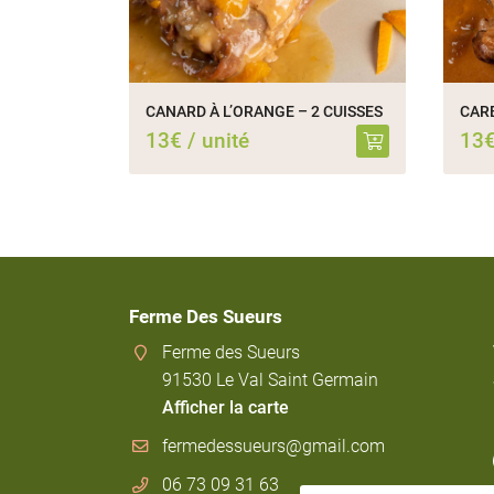
CANARD À L’ORANGE – 2 CUISSES
13€ / unité
13€
Ferme Des Sueurs
Ferme des Sueurs
91530 Le Val Saint Germain
Afficher la carte
06 73 09 31 63