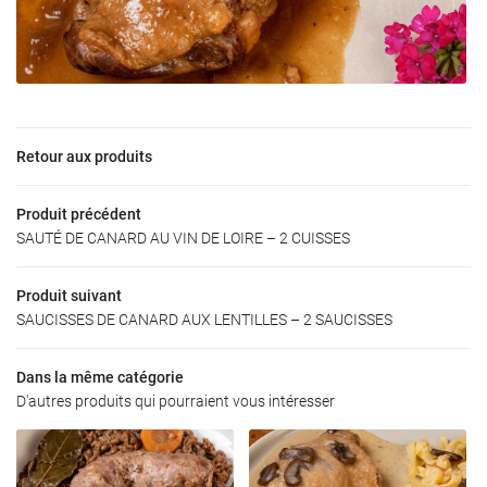
Une questio
Accueil
06 73 09 31 6
’exploitation
Retour aux produits
Nos produits
Produit précédent
oduits locaux
SAUTÉ DE CANARD AU VIN DE LOIRE – 2 CUISSES
Galerie
Restez infor
Produit suivant
Actualités
SAUCISSES DE CANARD AUX LENTILLES – 2 SAUCISSES
INSCRIPTION NEW
Avis
Dans la même catégorie
Contact
D'autres produits qui pourraient vous intéresser
Rejoignez-nous